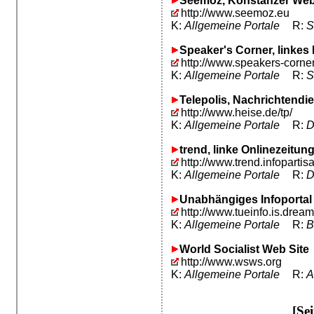
Seemoz, Konstanzer We
http://www.seemoz.eu
K:
Allgemeine Portale
R:
S
Speaker's Corner, linkes
http://www.speakers-corne
K:
Allgemeine Portale
R:
S
Telepolis, Nachrichtendi
http://www.heise.de/tp/
K:
Allgemeine Portale
R:
D
trend, linke Onlinezeitun
http://www.trend.infopartisa
K:
Allgemeine Portale
R:
D
Unabhängiges Infoportal
http://www.tueinfo.is.dream
K:
Allgemeine Portale
R:
B
World Socialist Web Site
http://www.wsws.org
K:
Allgemeine Portale
R:
A
[Se