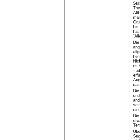
Sta
The
Alt
man
Gru
bis
hat
“Al
Die
ang
all
hem
Nic
es 
- o
erf
Aug
das
Die
und
and
sei
ein
Die
etw
Ter
Übe
Süd