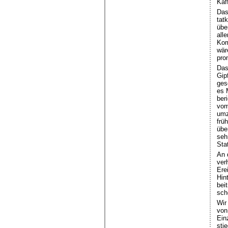
Kaf
Das
tat
übe
all
Kom
wär
prom
Das
Gip
ges
es 
ber
vom
umz
frü
übe
seh
Sta
An 
ver
Ere
Hin
beit
sch
Wir
von
Ein
sti