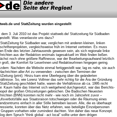
ttweb.de und StattZeitung wurden eingestellt
t dem 3. Juli 2010 ist das Projekt stattweb.de/ Stattzeitung für Südbaden
gestellt. Was veranlasste uns dazu?
 StattZeitung für Südbaden war, verglichen mit anderen kleinen, linken
tschriftenprojekten, vergleichsweise früh im Internet vertreten. Es muss
en Ende des letzten Jahrtausends gewesen sein, als sich regionale linke
hrichten aus der Redaktion erstmals tagesaktuell im Web finden ließen.
ächst noch ohne größere Raffinesse, war der Bearbeitungsaufwand letztlich
r groß, der Komfort für LeserInnen und RedakteurInnen hingegen gering.
tzdem: Nachdem die Website einmal fertiggestellt war, lag es nahe, sie auch
 Nachrichten aller Art zu verwenden - zwischen den Terminen der
ttZeitung (print). Hinzu kam eine Überlegung über die geänderten
hältnisse. So, wie Lorenz Vollmer das sehr richtig für die Ära der Gründung
 StattZeitung geschildert hatte, waren die Verhältnisse ab ca. 1995 nicht
r. Kaum hatte das Internet sich weitgehend durchgesetzt, war das Berichts-
opol der großen Ortszeitungen gebrochen. Die Badischen Neuesten
hrichten (BNN) konnten nicht mehr - wie noch im Jahrzehnt zuvor –
ufsverbotsfälle aus Staatsraison totschweigen oder die Räumung eines
endzentrums einfach in aller Stille betreiben lassen. Alle, die es überhaupt
eressierte, konnten über das Netz erfahren, was beteiligte Einzelpersonen
 Gruppen vorhatten oder zumindest dachten. Von daher das neue Konzept.
log dem Spruch “think global - act local” sollte unter dem drögen