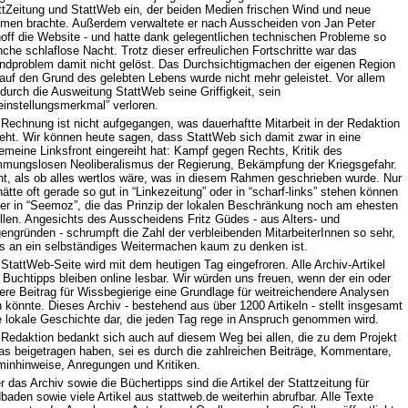
ttZeitung und StattWeb ein, der beiden Medien frischen Wind und neue
men brachte. Außerdem verwaltete er nach Ausscheiden von Jan Peter
hoff die Website - und hatte dank gelegentlichen technischen Probleme so
che schlaflose Nacht. Trotz dieser erfreulichen Fortschritte war das
ndproblem damit nicht gelöst. Das Durchsichtigmachen der eigenen Region
 auf den Grund des gelebten Lebens wurde nicht mehr geleistet. Vor allem
 durch die Ausweitung StattWeb seine Griffigkeit, sein
leinstellungsmerkmal” verloren.
 Rechnung ist nicht aufgegangen, was dauerhaftte Mitarbeit in der Redaktion
eht. Wir können heute sagen, dass StattWeb sich damit zwar in eine
gemeine Linksfront eingereiht hat: Kampf gegen Rechts, Kritik des
mungslosen Neoliberalismus der Regierung, Bekämpfung der Kriegsgefahr.
ht, als ob alles wertlos wäre, was in diesem Rahmen geschrieben wurde. Nur
hätte oft gerade so gut in “Linkezeitung” oder in “scharf-links” stehen können
der in “Seemoz”, die das Prinzip der lokalen Beschränkung noch am ehesten
üllen. Angesichts des Ausscheidens Fritz Güdes - aus Alters- und
engründen - schrumpft die Zahl der verbleibenden MitarbeiterInnen so sehr,
s an ein selbständiges Weitermachen kaum zu denken ist.
 StattWeb-Seite wird mit dem heutigen Tag eingefroren. Alle Archiv-Artikel
 Buchtipps bleiben online lesbar. Wir würden uns freuen, wenn der ein oder
ere Beitrag für Wissbegierige eine Grundlage für weitreichendere Analysen
n könnte. Dieses Archiv - bestehend aus über 1200 Artikeln - stellt insgesamt
e lokale Geschichte dar, die jeden Tag rege in Anspruch genommen wird.
 Redaktion bedankt sich auch auf diesem Weg bei allen, die zu dem Projekt
as beigetragen haben, sei es durch die zahlreichen Beiträge, Kommentare,
minhinweise, Anregungen und Kritiken.
r das Archiv sowie die Büchertipps sind die Artikel der Stattzeitung für
baden sowie viele Artikel aus stattweb.de weiterhin abrufbar. Alle Texte