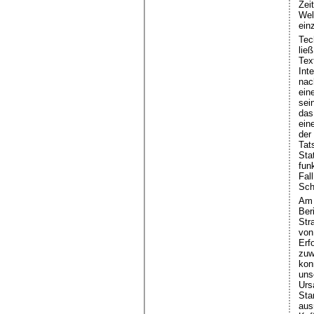
Zei
Wel
ein
Tec
lie
Tex
Int
nac
ein
sei
das
ein
der
Tat
Sta
fun
Fal
Sch
Am 
Ber
Str
von
Erf
zuw
kon
uns
Urs
Sta
aus