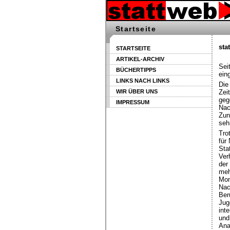
Startseite
sta
STARTSEITE
ARTIKEL-ARCHIV
Sei
BÜCHERTIPPS
ein
LINKS NACH LINKS
Die
WIR ÜBER UNS
Zei
geg
IMPRESSUM
Nac
Zun
seh
Tro
für
Sta
Ver
der
meh
Mon
Nac
Ber
Jug
int
und
Ana