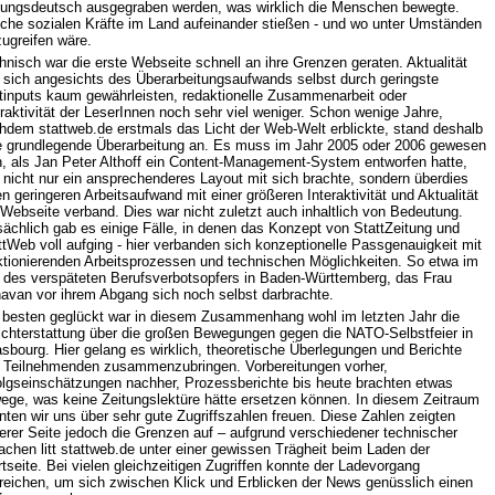
tungsdeutsch ausgegraben werden, was wirklich die Menschen bewegte.
che sozialen Kräfte im Land aufeinander stießen - und wo unter Umständen
zugreifen wäre.
hnisch war die erste Webseite schnell an ihre Grenzen geraten. Aktualität
ß sich angesichts des Überarbeitungsaufwands selbst durch geringste
tinputs kaum gewährleisten, redaktionelle Zusammenarbeit oder
eraktivität der LeserInnen noch sehr viel weniger. Schon wenige Jahre,
hdem stattweb.de erstmals das Licht der Web-Welt erblickte, stand deshalb
e grundlegende Überarbeitung an. Es muss im Jahr 2005 oder 2006 gewesen
n, als Jan Peter Althoff ein Content-Management-System entworfen hatte,
 nicht nur ein ansprechenderes Layout mit sich brachte, sondern überdies
en geringeren Arbeitsaufwand mit einer größeren Interaktivität und Aktualität
 Webseite verband. Dies war nicht zuletzt auch inhaltlich von Bedeutung.
sächlich gab es einige Fälle, in denen das Konzept von StattZeitung und
ttWeb voll aufging - hier verbanden sich konzeptionelle Passgenauigkeit mit
ktionierenden Arbeitsprozessen und technischen Möglichkeiten. So etwa im
l des verspäteten Berufsverbotsopfers in Baden-Württemberg, das Frau
avan vor ihrem Abgang sich noch selbst darbrachte.
besten geglückt war in diesem Zusammenhang wohl im letzten Jahr die
ichterstattung über die großen Bewegungen gegen die NATO-Selbstfeier in
asbourg. Hier gelang es wirklich, theoretische Überlegungen und Berichte
 Teilnehmenden zusammenzubringen. Vorbereitungen vorher,
olgseinschätzungen nachher, Prozessberichte bis heute brachten etwas
ege, was keine Zeitungslektüre hätte ersetzen können. In diesem Zeitraum
nten wir uns über sehr gute Zugriffszahlen freuen. Diese Zahlen zeigten
erer Seite jedoch die Grenzen auf – aufgrund verschiedener technischer
achen litt stattweb.de unter einer gewissen Trägheit beim Laden der
rtseite. Bei vielen gleichzeitigen Zugriffen konnte der Ladevorgang
reichen, um sich zwischen Klick und Erblicken der News genüsslich einen