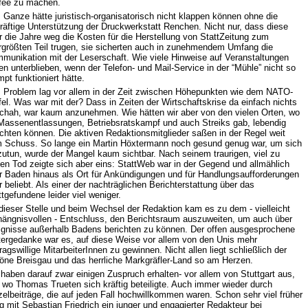
fee zu machen.
 Ganze hätte juristisch-organisatorisch nicht klappen können ohne die
kräftige Unterstützung der Druckwerkstatt Renchen. Nicht nur, dass diese
r die Jahre weg die Kosten für die Herstellung von StattZeitung zum
ergrößten Teil trugen, sie sicherten auch in zunehmendem Umfang die
munikation mit der Leserschaft. Wie viele Hinweise auf Veranstaltungen
en unterblieben, wenn der Telefon- und Mail-Service in der “Mühle” nicht so
pt funktioniert hätte.
 Problem lag vor allem in der Zeit zwischen Höhepunkten wie dem NATO-
fel. Was war mit der? Dass in Zeiten der Wirtschaftskrise da einfach nichts
chah, war kaum anzunehmen. Wie hätten wir aber von den vielen Orten, wo
Massenentlassungen, Betriebsratskampf und auch Streiks gab, lebendig
ichten können. Die aktiven Redaktionsmitglieder saßen in der Regel weit
 Schuss. So lange ein Martin Höxtermann noch gesund genug war, um sich
utun, wurde der Mangel kaum sichtbar. Nach seinem traurigen, viel zu
hen Tod zeigte sich aber eins: StattWeb war in der Gegend und allmählich
r Baden hinaus als Ort für Ankündigungen und für Handlungsaufforderungen
r beliebt. Als einer der nachträglichen Berichterstattung über das
ttgefundene leider viel weniger.
dieser Stelle und beim Wechsel der Redaktion kam es zu dem - vielleicht
hängnisvollen - Entschluss, den Berichtsraum auszuweiten, um auch über
ignisse außerhalb Badens berichten zu können. Der offen ausgesprochene
tergedanke war es, auf diese Weise vor allem von den Unis mehr
ragswillige MitarbeiterInnen zu gewinnen. Nicht allen liegt schließlich der
öne Breisgau und das herrliche Markgräfler-Land so am Herzen.
 haben darauf zwar einigen Zuspruch erhalten- vor allem von Stuttgart aus,
 wo Thomas Trueten sich kräftig beteiligte. Auch immer wieder durch
zelbeiträge, die auf jeden Fall hochwillkommen waren. Schon sehr viel früher
eg mit Sebastian Friedrich ein junger und engagierter Redakteur bei