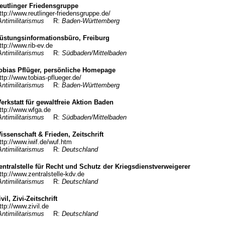
eutlinger Friedensgruppe
ttp://www.reutlinger-friedensgruppe.de/
Antimilitarismus
R:
Baden-Württemberg
üstungsinformationsbüro, Freiburg
ttp://www.rib-ev.de
Antimilitarismus
R:
Südbaden/Mittelbaden
obias Pflüger, persönliche Homepage
ttp://www.tobias-pflueger.de/
Antimilitarismus
R:
Baden-Württemberg
erkstatt für gewaltfreie Aktion Baden
ttp://www.wfga.de
Antimilitarismus
R:
Südbaden/Mittelbaden
issenschaft & Frieden, Zeitschrift
ttp://www.iwif.de/wuf.htm
Antimilitarismus
R:
Deutschland
entralstelle für Recht und Schutz der Kriegsdienstverweigerer
ttp://www.zentralstelle-kdv.de
Antimilitarismus
R:
Deutschland
ivil, Zivi-Zeitschrift
ttp://www.zivil.de
Antimilitarismus
R:
Deutschland