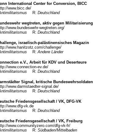
onn International Center for Conversion, BICC
ttp://www.bicc.de/
Antimilitarismus
R:
Deutschland
undeswehr wegtreten, aktiv gegen Militarisierung
ttp://www.bundeswehr-wegtreten.org/
Antimilitarismus
R:
Deutschland
hallenge, israelisch-palästinensisches Magazin
ttp://www.hanitzotz.com/challenge/
Antimilitarismus
R:
Andere Länder
onnection e.V., Arbeit für KDV und Deserteure
ttp://www.connection-ev.de/
Antimilitarismus
R:
Deutschland
armstädter Signal, kritische Bundeswehrsoldaten
ttp://www.darmstaedter-signal.de/
Antimilitarismus
R:
Deutschland
eutsche Friedensgesellschaft / VK, DFG-VK
ttp://www.dfg-vk.de
Antimilitarismus
R:
Deutschland
eutsche Friedensgesellschaft / VK, Freiburg
ttp://www.communityzero.com/dfg-vk-fr/
Antimilitarismus
R:
Südbaden/Mittelbaden