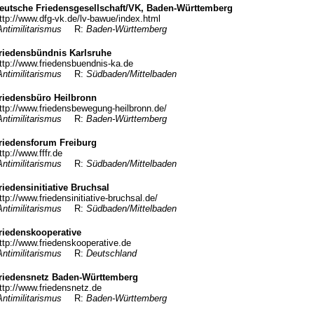
eutsche Friedensgesellschaft/VK, Baden-Württemberg
ttp://www.dfg-vk.de/lv-bawue/index.html
Antimilitarismus
R:
Baden-Württemberg
riedensbündnis Karlsruhe
ttp://www.friedensbuendnis-ka.de
Antimilitarismus
R:
Südbaden/Mittelbaden
riedensbüro Heilbronn
ttp://www.friedensbewegung-heilbronn.de/
Antimilitarismus
R:
Baden-Württemberg
riedensforum Freiburg
ttp://www.fffr.de
Antimilitarismus
R:
Südbaden/Mittelbaden
riedensinitiative Bruchsal
ttp://www.friedensinitiative-bruchsal.de/
Antimilitarismus
R:
Südbaden/Mittelbaden
riedenskooperative
ttp://www.friedenskooperative.de
Antimilitarismus
R:
Deutschland
riedensnetz Baden-Württemberg
ttp://www.friedensnetz.de
Antimilitarismus
R:
Baden-Württemberg