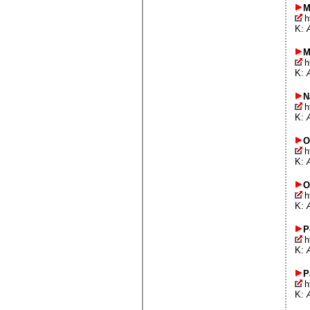
M
h
K:
M
h
K:
N
h
K:
O
h
K:
O
h
K:
P
h
K:
P
h
K: