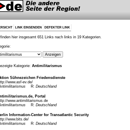
RSICHT
LINK EINSENDEN
DEFEKTER LINK
 finden hier insgesamt 651 Links nach links in 19 Kategorien.
egorie:
ezeigte Kategorie:
Antimilitarismus
ktion Sühnezeichen Friedensdienste
ttp://www.asf-ev.de/
Antimilitarismus
R:
Deutschland
ntimilitarismus.de, Portal
ttp://www.antimilitarismus.de
Antimilitarismus
R:
Deutschland
erlin Information-Center for Transatlantic Security
ttp://www.bits.de/
Antimilitarismus
R:
Deutschland