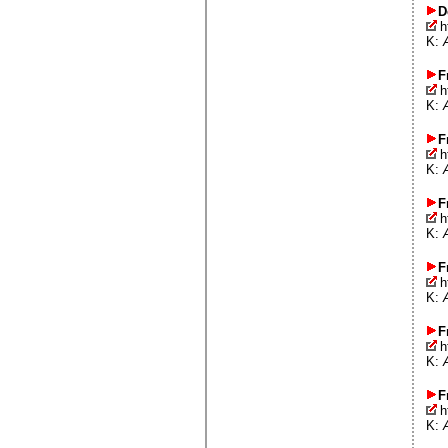
D
h
K:
F
h
K:
F
h
K:
F
h
K:
F
h
K:
F
h
K:
F
h
K: