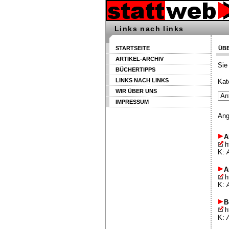
Links nach links
STARTSEITE
ÜBE
ARTIKEL-ARCHIV
Sie
BÜCHERTIPPS
LINKS NACH LINKS
Kat
WIR ÜBER UNS
IMPRESSUM
Ang
A
h
K:
A
h
K:
B
h
K: