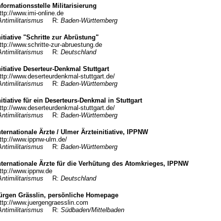
nformationsstelle Militarisierung
ttp://www.imi-online.de
Antimilitarismus
R:
Baden-Württemberg
nitiative "Schritte zur Abrüstung"
ttp://www.schritte-zur-abruestung.de
Antimilitarismus
R:
Deutschland
nitiative Deserteur-Denkmal Stuttgart
ttp://www.deserteurdenkmal-stuttgart.de/
Antimilitarismus
R:
Baden-Württemberg
nitiative für ein Deserteurs-Denkmal in Stuttgart
ttp://www.deserteurdenkmal-stuttgart.de/
Antimilitarismus
R:
Baden-Württemberg
nternationale Ärzte / Ulmer Ärzteinitiative, IPPNW
ttp://www.ippnw-ulm.de/
Antimilitarismus
R:
Baden-Württemberg
nternationale Ärzte für die Verhütung des Atomkrieges, IPPNW
ttp://www.ippnw.de
Antimilitarismus
R:
Deutschland
ürgen Grässlin, persönliche Homepage
ttp://www.juergengraesslin.com
Antimilitarismus
R:
Südbaden/Mittelbaden