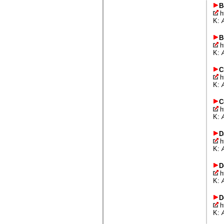
B
h
K:
B
h
K:
C
h
K:
C
h
K:
D
h
K:
D
h
K:
D
h
K: