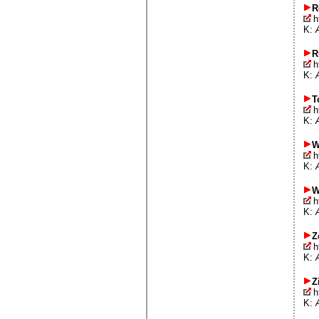
R
h
K:
R
h
K:
T
h
K:
W
h
K:
W
h
K:
Z
h
K:
Z
h
K: