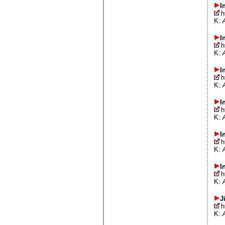
I
h
K:
I
h
K:
I
h
K:
I
h
K:
I
h
K:
I
h
K:
J
h
K: