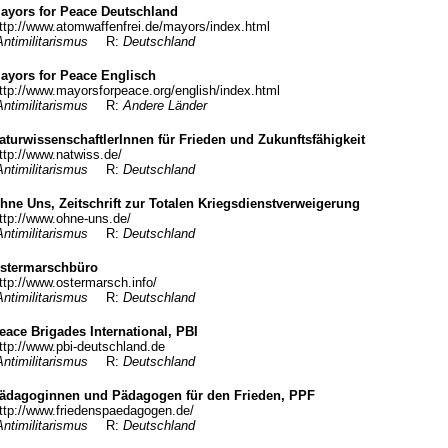
ayors for Peace Deutschland
ttp://www.atomwaffenfrei.de/mayors/index.html
Antimilitarismus
R:
Deutschland
ayors for Peace Englisch
ttp://www.mayorsforpeace.org/english/index.html
Antimilitarismus
R:
Andere Länder
aturwissenschaftlerInnen für Frieden und Zukunftsfähigkeit
ttp://www.natwiss.de/
Antimilitarismus
R:
Deutschland
hne Uns, Zeitschrift zur Totalen Kriegsdienstverweigerung
ttp://www.ohne-uns.de/
Antimilitarismus
R:
Deutschland
stermarschbüro
ttp://www.ostermarsch.info/
Antimilitarismus
R:
Deutschland
eace Brigades International, PBI
ttp://www.pbi-deutschland.de
Antimilitarismus
R:
Deutschland
ädagoginnen und Pädagogen für den Frieden, PPF
ttp://www.friedenspaedagogen.de/
Antimilitarismus
R:
Deutschland