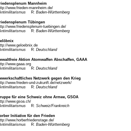
riedensplenum Mannheim
ttp://www.frieden-mannheim.de/
Antimilitarismus
R:
Baden-Württemberg
riedensplenum Tübingen
ttp://www.friedensplenum-tuebingen.de/
Antimilitarismus
R:
Baden-Württemberg
elöbnix
ttp://www.geloebnix.de
Antimilitarismus
R:
Deutschland
ewaltfreie Aktion Atomwaffen Abschaffen, GAAA
ttp://www.gaaa.org
Antimilitarismus
R:
Deutschland
ewerkschaftliches Netzwerk gegen den Krieg
ttp://www.frieden-und-zukunft.de/netzwerk/
Antimilitarismus
R:
Deutschland
ruppe für eine Schweiz ohne Armee, GSOA
ttp://www.gsoa.ch/
Antimilitarismus
R:
Schweiz/Frankreich
orber Initiative für den Frieden
ttp://www.horberfriedenstage.de/
Antimilitarismus
R:
Baden-Württemberg