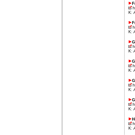
F
h
K:
F
h
K:
G
h
K:
G
h
K:
G
h
K:
G
h
K:
H
h
K: