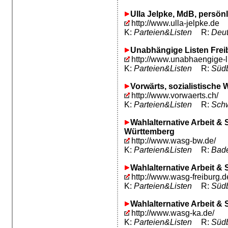
Ulla Jelpke, MdB, persö
http://www.ulla-jelpke.de
K:
Parteien&Listen
R:
Deut
Unabhängige Listen Frei
http://www.unabhaengige-li
K:
Parteien&Listen
R:
Südb
Vorwärts, sozialistische
http://www.vorwaerts.ch/
K:
Parteien&Listen
R:
Schw
Wahlalternative Arbeit & 
Württemberg
http://www.wasg-bw.de/
K:
Parteien&Listen
R:
Bad
Wahlalternative Arbeit & 
http://www.wasg-freiburg.d
K:
Parteien&Listen
R:
Südb
Wahlalternative Arbeit & 
http://www.wasg-ka.de/
K:
Parteien&Listen
R:
Südb