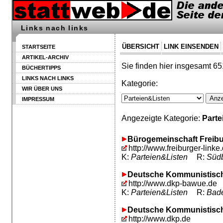
Links nach links
ÜBERSICHT
LINK EINSENDEN
STARTSEITE
ARTIKEL-ARCHIV
Sie finden hier insgesamt 65
BÜCHERTIPPS
LINKS NACH LINKS
Kategorie:
WIR ÜBER UNS
IMPRESSUM
Angezeigte Kategorie:
Parte
Bürogemeinschaft Freibu
http://www.freiburger-linke.
K:
Parteien&Listen
R:
Südb
Deutsche Kommunistisch
http://www.dkp-bawue.de
K:
Parteien&Listen
R:
Bad
Deutsche Kommunistisch
http://www.dkp.de