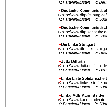
K:
Parteien&Listen
R:
Deut
Deutsche Kommunistische
http://www.dkp-freiburg.de/
K:
Parteien&Listen
R:
Südb
Deutsche Kommunistische
http://www.dkp-karlsruhe.d
K:
Parteien&Listen
R:
Südb
Die Linke Stuttgart
http://www.die-linke-stuttga
K:
Parteien&Listen
R:
Bad
Jutta Ditfurth
http://www.Jutta-ditfurth .de
K:
Parteien&Listen
R:
Deut
Linke Liste Solidarische 
http://www.linke-liste-freib
K:
Parteien&Listen
R:
Südb
Links-MdB Karin Binder
http://www.karin-binder.de
K:
Parteien&Listen
R:
Südb