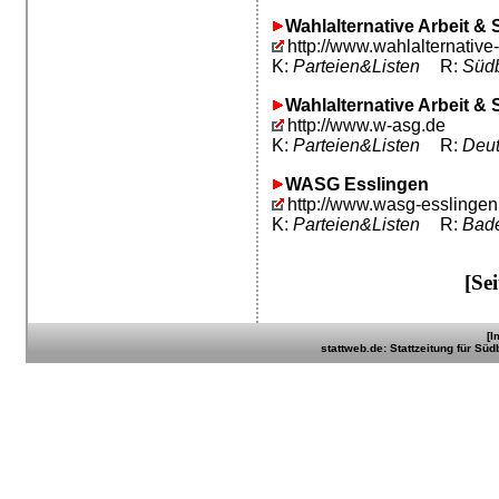
Wahlalternative Arbeit & 
http://www.wahlalternative
K:
Parteien&Listen
R:
Südb
Wahlalternative Arbeit &
http://www.w-asg.de
K:
Parteien&Listen
R:
Deut
WASG Esslingen
http://www.wasg-esslingen
K:
Parteien&Listen
R:
Bad
[Se
[I
stattweb.de: Stattzeitung für Sü