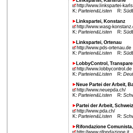
Linkspartei, Karlsruhe
http://www.linkspartei-karl
K:
Parteien&Listen
R:
Südb
Linkspartei, Konstanz
http://www.wasg-konstanz.
K:
Parteien&Listen
R:
Südb
Linkspartei, Ortenau
http://www.pds-ortenau.de
K:
Parteien&Listen
R:
Südb
LobbyControl, Transpare
http://www.lobbycontrol.de
K:
Parteien&Listen
R:
Deut
Neue Partei der Arbeit, B
http://www.neuepda.ch/
K:
Parteien&Listen
R:
Schw
Partei der Arbeit, Schwei
http://www.pda.ch/
K:
Parteien&Listen
R:
Schw
Rifondazione Comunista, 
http://www.rifondazione.it