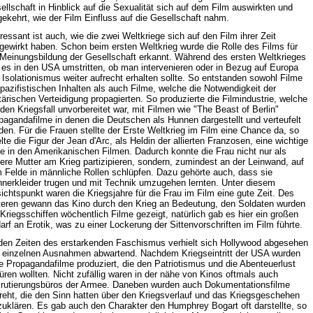
ellschaft in Hinblick auf die Sexualität sich auf dem Film auswirkten und
ekehrt, wie der Film Einfluss auf die Gesellschaft nahm.
eressant ist auch, wie die zwei Weltkriege sich auf den Film ihrer Zeit
gewirkt haben. Schon beim ersten Weltkrieg wurde die Rolle des Films für
 Meinungsbildung der Gesellschaft erkannt. Während des ersten Weltkrieges
 es in den USA umstritten, ob man intervenieren oder in Bezug auf Europa
 Isolationismus weiter aufrecht erhalten sollte. So entstanden sowohl Filme
 pazifistischen Inhalten als auch Filme, welche die Notwendigkeit der
itärischen Verteidigung propagierten. So produzierte die Filmindustrie, welche
 den Kriegsfall unvorbereitet war, mit Filmen wie "The Beast of Berlin"
pagandafilme in denen die Deutschen als Hunnen dargestellt und verteufelt
den. Für die Frauen stellte der Erste Weltkrieg im Film eine Chance da, so
lte die Figur der Jean d'Arc, als Heldin der allierten Franzosen, eine wichtige
le in den Amerikanischen Filmen. Dadurch konnte die Frau nicht nur als
fere Mutter am Krieg partizipieren, sondern, zumindest an der Leinwand, auf
 Felde in männliche Rollen schlüpfen. Dazu gehörte auch, dass sie
nerkleider trugen und mit Technik umzugehen lernten. Unter diesem
ichtspunkt waren die Kriegsjahre für die Frau im Film eine gute Zeit. Des
teren gewann das Kino durch den Krieg an Bedeutung, den Soldaten wurden
 Kriegsschiffen wöchentlich Filme gezeigt, natürlich gab es hier ein großen
arf an Erotik, was zu einer Lockerung der Sittenvorschriften im Film führte.
den Zeiten des erstarkenden Faschismus verhielt sich Hollywood abgesehen
 einzelnen Ausnahmen abwartend. Nachdem Kriegseintritt der USA wurden
le Propagandafilme produziert, die den Patriotismus und die Abenteuerlust
üren wollten. Nicht zufällig waren in der nähe von Kinos oftmals auch
rutierungsbüros der Armee. Daneben wurden auch Dokumentationsfilme
reht, die den Sinn hatten über den Kriegsverlauf und das Kriegsgeschehen
zuklären. Es gab auch den Charakter den Humphrey Bogart oft darstellte, so