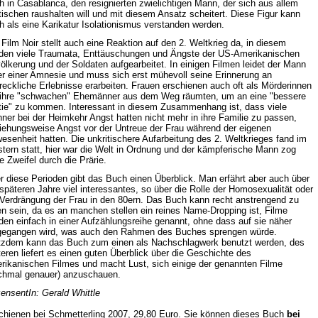
h in Casablanca, den resignierten zwielichtigen Mann, der sich aus allem
itischen raushalten will und mit diesem Ansatz scheitert. Diese Figur kann
h als eine Karikatur Isolationismus verstanden werden.
 Film Noir stellt auch eine Reaktion auf den 2. Weltkrieg da, in diesem
den viele Traumata, Enttäuschungen und Ängste der US-Amerikanischen
ölkerung und der Soldaten aufgearbeitet. In einigen Filmen leidet der Mann
er einer Amnesie und muss sich erst mühevoll seine Erinnerung an
reckliche Erlebnisse erarbeiten. Frauen erschienen auch oft als Mörderinnen
 ihre "schwachen" Ehemänner aus dem Weg räumten, um an eine "bessere
tie" zu kommen. Interessant in diesem Zusammenhang ist, dass viele
ner bei der Heimkehr Angst hatten nicht mehr in ihre Familie zu passen,
iehungsweise Angst vor der Untreue der Frau während der eigenen
esenheit hatten. Die unkritischere Aufarbeitung des 2. Weltkrieges fand im
tern statt, hier war die Welt in Ordnung und der kämpferische Mann zog
e Zweifel durch die Prärie.
r diese Perioden gibt das Buch einen Überblick. Man erfährt aber auch über
 späteren Jahre viel interessantes, so über die Rolle der Homosexualität oder
 Verdrängung der Frau in den 80ern. Das Buch kann recht anstrengend zu
en sein, da es an manchen stellen ein reines Name-Dropping ist, Filme
den einfach in einer Aufzählungsreihe genannt, ohne dass auf sie näher
gegangen wird, was auch den Rahmen des Buches sprengen würde.
tzdem kann das Buch zum einen als Nachschlagwerk benutzt werden, des
teren liefert es einen guten Überblick über die Geschichte des
rikanischen Filmes und macht Lust, sich einige der genannten Filme
chmal genauer) anzuschauen.
ensentIn: Gerald Whittle
chienen bei Schmetterling 2007, 29,80 Euro. Sie können dieses Buch
bei