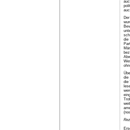
auc
pol
auc
Der
wur
Bev
unt
sch
die
Par
Män
bez
Abw
Wes
ohn
Übe
die
die
les
wer
ein
Tro
wei
ame
(no
Rez
Ers