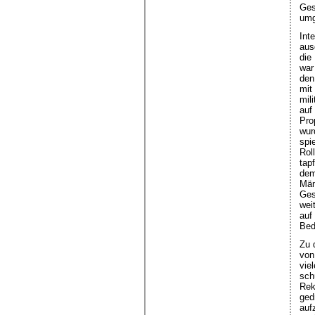
Ges
umg
Int
aus
die
war
den
mit
mil
auf
Pro
wur
spie
Rol
tap
dem
Män
Ges
wei
auf
Bed
Zu 
von
vie
sch
Rek
ged
auf