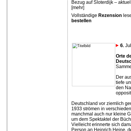
Bezug auf Sloterdijk – aktuel
[mehr]
Vollständige
Rezension
les
bestellen
6.
Jul
Orte d
Deutsc
Samme
Der au
tiefe u
den Naz
opposit
Deutschland vor ziemlich ge
1933 strömen in verschiede
manchmal auch nur kleine Gr
um dem Spektaktel der Büc
Vielleicht erinnerte sich da
Person an Heinrich Heine, d