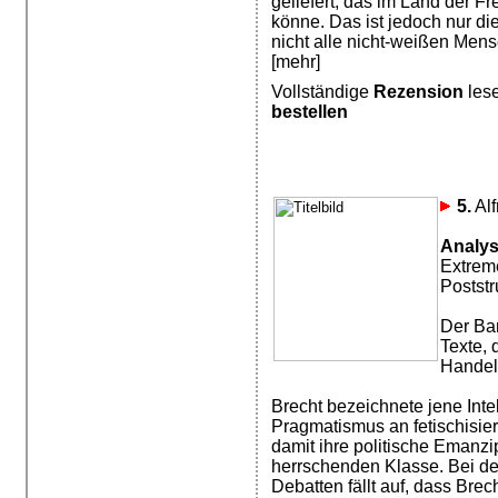
geliefert, das im Land der Fr
könne. Das ist jedoch nur di
nicht alle nicht-weißen Mens
[mehr]
Vollständige
Rezension
les
bestellen
5.
Alf
Analy
Extreme
Poststr
Der Ban
Texte, 
Handeln
Brecht bezeichnete jene Intel
Pragmatismus an fetischisie
damit ihre politische Emanzi
herrschenden Klasse. Bei de
Debatten fällt auf, dass Brec