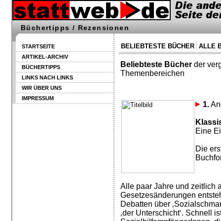
Büchertipps / Rezensionen
BELIEBTESTE BÜCHER
ALLE 
STARTSEITE
ARTIKEL-ARCHIV
Beliebteste Bücher
der ver
BÜCHERTIPPS
Themenbereichen
LINKS NACH LINKS
WIR ÜBER UNS
IMPRESSUM
1.
An
Klass
Eine E
Die ers
Buchfor
Alle paar Jahre und zeitlich
Gesetzesänderungen entsteh
Debatten über ‚Sozialschmar
‚der Unterschicht‘. Schnell i