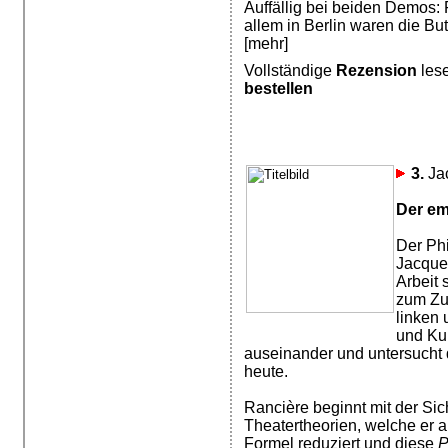
Auffällig bei beiden Demos: 
allem in Berlin waren die But
[mehr]
Vollständige
Rezension
les
bestellen
3.
Jac
Der em
Der Phi
Jacques
Arbeit 
zum Zus
linken 
und Ku
auseinander und untersucht d
heute.
Rancière beginnt mit der Sic
Theatertheorien, welche er a
Formel reduziert und diese
P