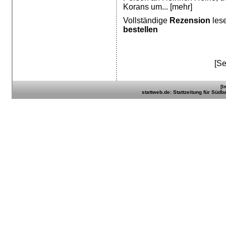
Korans um...
[mehr]
Vollständige
Rezension
les
bestellen
[Se
[I
stattweb.de: Stattzeitung für Südb