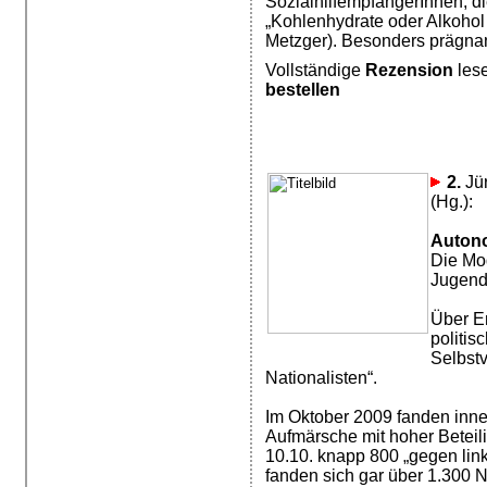
SozialhilfempfängerInnen, d
„Kohlenhydrate oder Alkohol 
Metzger). Besonders prägnan
Vollständige
Rezension
les
bestellen
2.
Jür
(Hg.):
Autono
Die Mod
Jugend
Über En
politis
Selbst
Nationalisten“.
Im Oktober 2009 fanden inne
Aufmärsche mit hoher Beteili
10.10. knapp 800 „gegen lin
fanden sich gar über 1.300 