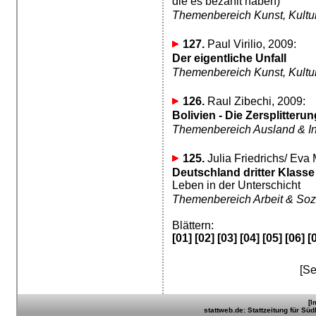
die es bezahlt haben)
Themenbereich Kunst, Kultur,
127.
Paul Virilio, 2009:
Der eigentliche Unfall
Themenbereich Kunst, Kultur,
126.
Raul Zibechi, 2009:
Bolivien - Die Zersplitteru
Themenbereich Ausland & In
125.
Julia Friedrichs/ Eva 
Deutschland dritter Klasse
Leben in der Unterschicht
Themenbereich Arbeit & Soz
Blättern:
[01]
[02]
[03]
[04]
[05]
[06]
[
[Se
[I
stattweb.de: Stattzeitung für Sü