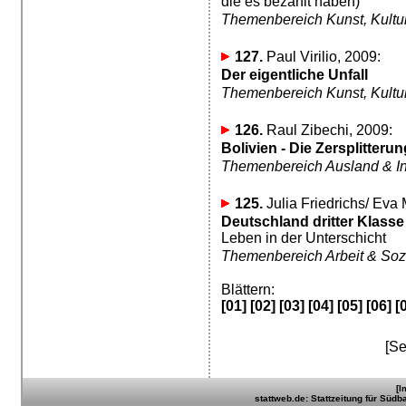
die es bezahlt haben)
Themenbereich Kunst, Kultur,
127.
Paul Virilio, 2009:
Der eigentliche Unfall
Themenbereich Kunst, Kultur,
126.
Raul Zibechi, 2009:
Bolivien - Die Zersplitteru
Themenbereich Ausland & In
125.
Julia Friedrichs/ Eva 
Deutschland dritter Klasse
Leben in der Unterschicht
Themenbereich Arbeit & Soz
Blättern:
[01]
[02]
[03]
[04]
[05]
[06]
[
[Se
[I
stattweb.de: Stattzeitung für Südb