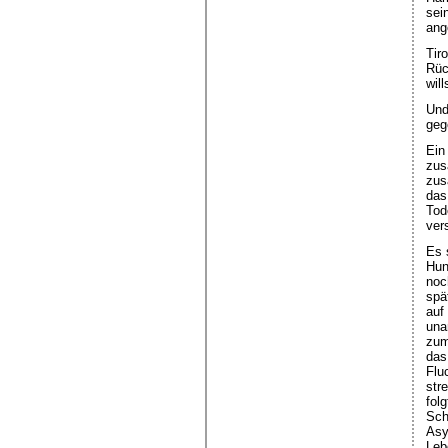
sei
ang
Tir
Rüc
wil
Und
geg
Ein
zus
zus
das
Tod
ver
Es 
Hun
noc
spä
auf
una
zum
das
Flu
str
fol
Sch
Asy
Leb