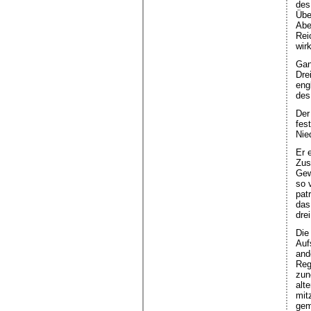
des
Übe
Abe
Rei
wir
Gan
Dre
eng
des
Der
fes
Nie
Er 
Zus
Gew
so 
pat
das
dre
Die
Auf
and
Reg
zun
alt
mit
gem