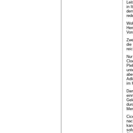
Lei
in 
dem
red
Woh
Her
Vor
Zwe
die
rei
Nur
Clo
Ple
unt
abe
Adl
im 
Dam
ein
Gel
dur
Men
Cice
nac
kan
sof