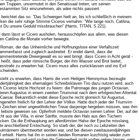
nen Truppen, unvermutet in den Senatssaal treten, um seinen
estammten Sitz einzunehmen, als wäre nichts passiert.
o berichtet das so: ”Das Schweigen hielt an, bis ich schließlich in meinem
ken die sehr ruhige Stimme Ciceros vernahm: ”Wie lange noch, Catilina,
lst Du unsere Geduld missbrauchen” (Harris, TITAN, S.221).
 dann lässt er Cicero ausholen, herausschöpfen aus allem, was diesen
en Catilina die Monate vorher bewegte.
 Roman, der das Unheimliche und Hoffnungslose einer Verfallszeit
ammenfasst und zugleich ausbreitet. Er endet damit, dass die
ammentretende Dreiergewalt es so weit bringt, dass Cicero in Acht gerät -
 heißt, dass jeder römische Bürger, der ihm Wasser und Brot bietet,
esstrafe zu erwarten hat. Cicero muss alles zurücklassen und ins Exil
schwinden.
steht zu erwarten, dass Harris die vom Heiligen Hieronymus bezeugte
dertjährigkeit des ehemaligen Schreibsklaven Tiro dazu nutzen wird, auch
h Ciceros letzte Hochzeit zu feiern: die Patronage des jungen Octavian,
teren Augustus in einem zweiten Triumvirat nach dem erfolgreichen Attentat
 Caesar. Bekanntlich endet diese Epoche recht glorreich für Augustus,
ngenehm freilich für den Lehrer der Völker. Hatte doch jeder der Triumvirn
 Zeichen einer ungewöhnlichen Treue dasjenige hergeben müssen, was ihm
 liebste gewesen sei. Opferfroh meldete Octavian seinen Lehrer. Der, auf der
cht aus der Villa, in einer Sänfte, musste den Hals aus den Tüchern
ecken. Da die Enthauptung am allerdürrsten Halse der Epoche misslang,
gte anschließend Erstechung. So starb der, der noch zu Lebzeiten den
ulmännern überntwortet worden war, und bei diesen zweitausendjähriges
l erhielt. Harris hat ihn in seinen beiden Romanen kurzfristig wieder zum
en erweckt und wird sicher die Gelegenheit nicht vorbei gehen lassen. sein