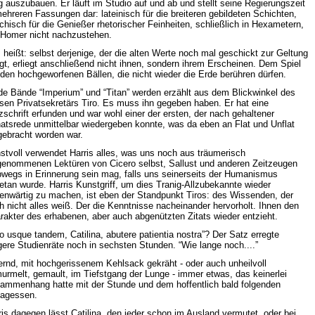
g auszubauen. Er läuft im Studio auf und ab und stellt seine Regierungszeit
mehreren Fassungen dar: lateinisch für die breiteren gebildeten Schichten,
echisch für die Genießer rhetorischer Feinheiten, schließlich in Hexametern,
Homer nicht nachzustehen.
 heißt: selbst derjenige, der die alten Werte noch mal geschickt zur Geltung
ngt, erliegt anschließend nicht ihnen, sondern ihrem Erscheinen. Dem Spiel
 den hochgeworfenen Bällen, die nicht wieder die Erde berühren dürfen.
de Bände “Imperium” und “Titan” werden erzählt aus dem Blickwinkel des
isen Privatsekretärs Tiro. Es muss ihn gegeben haben. Er hat eine
zschrift erfunden und war wohl einer der ersten, der nach gehaltener
atsrede unmittelbar wiedergeben konnte, was da eben an Flat und Unflat
gebracht worden war.
stvoll verwendet Harris alles, was uns noch aus träumerisch
genommenen Lektüren von Cicero selbst, Sallust und anderen Zeitzeugen
bwegs in Erinnerung sein mag, falls uns seinerseits der Humanismus
etan wurde. Harris Kunstgriff, um dies Tranig-Allzubekannte wieder
enwärtig zu machen, ist eben der Standpunkt Tiros: des Wissenden, der
h nicht alles weiß. Der die Kenntnisse nacheinander hervorholt. Ihnen den
rakter des erhabenen, aber auch abgenützten Zitats wieder entzieht.
o usque tandem, Catilina, abutere patientia nostra”? Der Satz erregte
ere Studienräte noch in sechsten Stunden. “Wie lange noch....”
ternd, mit hochgerissenem Kehlsack gekräht - oder auch unheilvoll
urmelt, gemault, im Tiefstgang der Lunge - immer etwas, das keinerlei
ammenhang hatte mit der Stunde und dem hoffentlich bald folgenden
tagessen.
ris dagegen lässt Catilina, den jeder schon im Ausland vermutet, oder bei