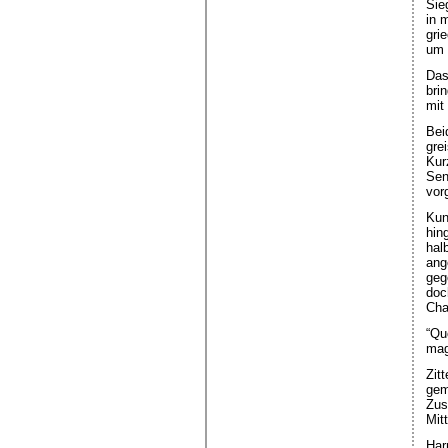
Sie
in 
gri
um 
Das
bri
mit
Bei
gre
Kur
Sen
vor
Kun
hin
hal
ang
geg
doc
Cha
“Qu
mag
Zit
gem
Zus
Mit
Har