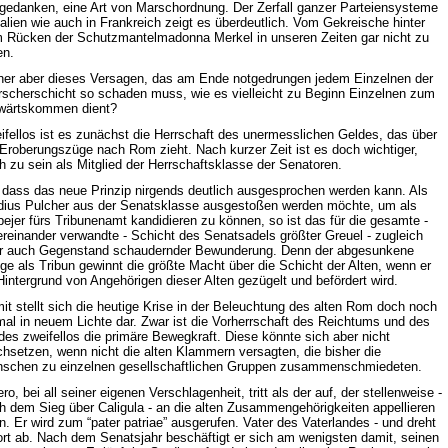
tgedanken, eine Art von Marschordnung. Der Zerfall ganzer Parteiensysteme
Italien wie auch in Frankreich zeigt es überdeutlich. Vom Gekreische hinter
 Rücken der Schutzmantelmadonna Merkel in unseren Zeiten gar nicht zu
en.
er aber dieses Versagen, das am Ende notgedrungen jedem Einzelnen der
rscherschicht so schaden muss, wie es vielleicht zu Beginn Einzelnen zum
wärtskommen dient?
ifellos ist es zunächst die Herrschaft des unermesslichen Geldes, das über
 Eroberungszüge nach Rom zieht. Nach kurzer Zeit ist es doch wichtiger,
ch zu sein als Mitglied der Herrschaftsklasse der Senatoren.
 dass das neue Prinzip nirgends deutlich ausgesprochen werden kann. Als
dius Pulcher aus der Senatsklasse ausgestoßen werden möchte, um als
bejer fürs Tribunenamt kandidieren zu können, so ist das für die gesamte -
ereinander verwandte - Schicht des Senatsadels größter Greuel - zugleich
r auch Gegenstand schaudernder Bewunderung. Denn der abgesunkene
ige als Tribun gewinnt die größte Macht über die Schicht der Alten, wenn er
Hintergrund von Angehörigen dieser Alten gezügelt und befördert wird.
it stellt sich die heutige Krise in der Beleuchtung des alten Rom doch noch
mal in neuem Lichte dar. Zwar ist die Vorherrschaft des Reichtums und des
des zweifellos die primäre Bewegkraft. Diese könnte sich aber nicht
chsetzen, wenn nicht die alten Klammern versagten, die bisher die
schen zu einzelnen gesellschaftlichen Gruppen zusammenschmiedeten.
ro, bei all seiner eigenen Verschlagenheit, tritt als der auf, der stellenweise -
h dem Sieg über Caligula - an die alten Zusammengehörigkeiten appellieren
n. Er wird zum “pater patriae” ausgerufen. Vater des Vaterlandes - und dreht
ort ab. Nach dem Senatsjahr beschäftigt er sich am wenigsten damit, seinen