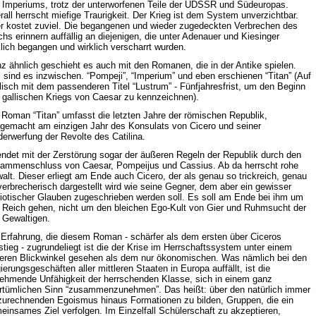
 Imperiums, trotz der unterworfenen Teile der UDSSR und Südeuropas.
rall herrscht miefige Traurigkeit. Der Krieg ist dem System unverzichtbar.
r kostet zuviel. Die begangenen und wieder zugedeckten Verbrechen des
chs erinnern auffällig an diejenigen, die unter Adenauer und Kiesinger
klich begangen und wirklich verscharrt wurden.
z ähnlich geschieht es auch mit den Romanen, die in der Antike spielen.
i sind es inzwischen. “Pompeji”, “Imperium” und eben erschienen “Titan” (Auf
lisch mit dem passenderen Titel “Lustrum” - Fünfjahresfrist, um den Beginn
 gallischen Kriegs von Caesar zu kennzeichnen).
 Roman “Titan” umfasst die letzten Jahre der römischen Republik,
tgemacht am einzigen Jahr des Konsulats von Cicero und seiner
derwerfung der Revolte des Catilina.
endet mit der Zerstörung sogar der äußeren Regeln der Republik durch den
ammenschluss von Caesar, Pompeijus und Cassius. Ab da herrscht rohe
alt. Dieser erliegt am Ende auch Cicero, der als genau so trickreich, genau
verbrecherisch dargestellt wird wie seine Gegner, dem aber ein gewisser
riotischer Glauben zugeschrieben werden soll. Es soll am Ende bei ihm um
 Reich gehen, nicht um den bleichen Ego-Kult von Gier und Ruhmsucht der
i Gewaltigen.
 Erfahrung, die diesem Roman - schärfer als dem ersten über Ciceros
stieg - zugrundeliegt ist die der Krise im Herrschaftssystem unter einem
eren Blickwinkel gesehen als dem nur ökonomischen. Was nämlich bei den
ierungsgeschäften aller mittleren Staaten in Europa auffällt, ist die
ehmende Unfähigkeit der herrschenden Klasse, sich in einem ganz
ertümlichen Sinn “zusammenzunehmen”. Das heißt: über den natürlich immer
zurechnenden Egoismus hinaus Formationen zu bilden, Gruppen, die ein
einsames Ziel verfolgen. Im Einzelfall Schülerschaft zu akzeptieren,