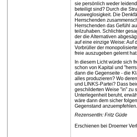
sie persönlich weder leidend
beteiligt sind? Durch die Str
Ausweglosigkeit. Die Denkfäd
Herrschenden zusammenschl
Herrschenden das Gefühl aus
teilzuhaben. Schlichter gesagt
der die Alternativen abgesäg
auf eine einzige Weise: Auf d
Vorbrüller der monopolisierten
freie auszugeben gelernt hat
In diesem Licht würde sich fr
schon von Kapital und ”herr
dann die Gegenseite - die Kl
alles produzieren? Wo dere
und LINKS-Partei? Dass beid
geschilderten Weise ”in” zu s
Unterlegenheit beruht, erwäh
wäre dann dem sicher folge
Gegenstand anzuempfehlen
RezensentIn: Fritz Güde
Erschienen bei Droemer Verl