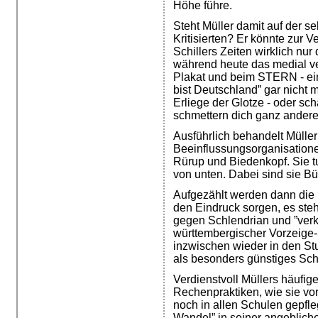
Höhe führe.
Steht Müller damit auf der s
Kritisierten? Er könnte zur V
Schillers Zeiten wirklich nur
während heute das medial ver
Plakat und beim STERN - ein
bist Deutschland” gar nicht m
Erliege der Glotze - oder sc
schmettern dich ganz andere
Ausführlich behandelt Mülle
Beeinflussungsorganisatione
Rürup und Biedenkopf. Sie tu
von unten. Dabei sind sie B
Aufgezählt werden dann die 
den Eindruck sorgen, es ste
gegen Schlendrian und ”verk
württembergischer Vorzeige
inzwischen wieder in den Stu
als besonders günstiges Sch
Verdienstvoll Müllers häufige
Rechenpraktiken, wie sie vo
noch in allen Schulen gepf
Wandel” in seiner angeblich