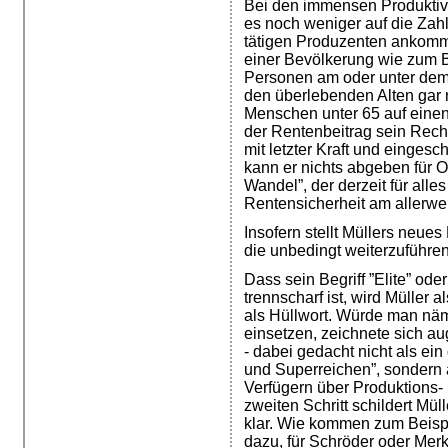
Bei den immensen Produktivitä
es noch weniger auf die Zah
tätigen Produzenten ankom
einer Bevölkerung wie zum B
Personen am oder unter dem 
den überlebenden Alten gar n
Menschen unter 65 auf einen
der Rentenbeitrag sein Recht
mit letzter Kraft und einge
kann er nichts abgeben für
Wandel”, der derzeit für alles
Rentensicherheit am allerwe
Insofern stellt Müllers neue
die unbedingt weiterzuführen 
Dass sein Begriff ”Elite” ode
trennscharf ist, wird Müller a
als Hüllwort. Würde man näml
einsetzen, zeichnete sich au
- dabei gedacht nicht als e
und Superreichen”, sondern
Verfügern über Produktions-
zweiten Schritt schildert Mü
klar. Wie kommen zum Beispi
dazu, für Schröder oder Merk