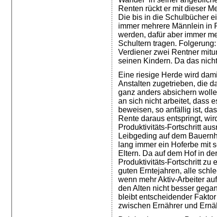
Renten rückt er mit dieser M
Die bis in die Schulbücher 
immer mehrere Männlein in R
werden, dafür aber immer me
Schultern tragen. Folgerung:
Verdiener zwei Rentner mitun
seinen Kindern. Da das nicht
Eine riesige Herde wird dami
Anstalten zugetrieben, die d
ganz anders absichern woll
an sich nicht arbeitet, dass 
beweisen, so anfällig ist, d
Rente daraus entspringt, wi
Produktivitäts-Fortschritt a
Leibgeding auf dem Bauernho
lang immer ein Hoferbe mit s
Eltern. Da auf dem Hof in de
Produktivitäts-Fortschritt zu 
guten Erntejahren, alle schl
wenn mehr Aktiv-Arbeiter a
den Alten nicht besser gegan
bleibt entscheidender Faktor
zwischen Ernährer und Ernä