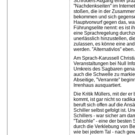
Schröders Abgang einer präz
”Nachdenkseiten” im Internet 
stoßen, die in der Zusammen
bekommen und sich gegensei
Hauptvorwurf gegen das, was
Führungselite nennt: es ist 
eine Sprachregelung durchzu
unerlässlich hinzustellen, d
zulassen, es könne eine ande
werden. ”Alternativlos” eben.
Am Sprach-Karussell Christia
Veranstaltungen bei Null In
Umkreis des Sagbaren genau
auch die Schwelle zu markiere
Abseitige, ”Verrannte” beginnt
Irrenhaus ausquartiert.
Die Kritik Müllers, mit der e
kommt, ist gar nicht so radikal
beruft sich offen auf die An
Schiller selbst gefolgt ist. 
Schillers - war sicher am dam
”Talsohle” - eine der besten
durch die Verklebung von Be
wie bei jedem Tal - nach gewi