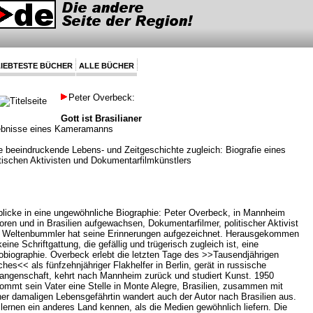
IEBTESTE BÜCHER
ALLE BÜCHER
Peter Overbeck:
Gott ist Brasilianer
ebnisse eines Kameramanns
e beeindruckende Lebens- und Zeitgeschichte zugleich: Biografie eines
itischen Aktivisten und Dokumentarfilmkünstlers
blicke in eine ungewöhnliche Biographie: Peter Overbeck, in Mannheim
oren und in Brasilien aufgewachsen, Dokumentarfilmer, politischer Aktivist
 Weltenbummler hat seine Erinnerungen aufgezeichnet. Herausgekommen
keine Schriftgattung, die gefällig und trügerisch zugleich ist, eine
obiographie. Overbeck erlebt die letzten Tage des >>Tausendjährigen
ches<< als fünfzehnjähriger Flakhelfer in Berlin, gerät in russische
angenschaft, kehrt nach Mannheim zurück und studiert Kunst. 1950
ommt sein Vater eine Stelle in Monte Alegre, Brasilien, zusammen mit
ner damaligen Lebensgefährtin wandert auch der Autor nach Brasilien aus.
 lernen ein anderes Land kennen, als die Medien gewöhnlich liefern. Die