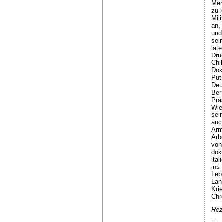
Meh
zu 
Mil
an,
und
sei
lat
Dru
Chi
Dok
Put
Deu
Ber
Prä
Wie
sei
auc
Arm
Arb
von
dok
ita
ins
Leb
Lan
Kri
Chr
Rez