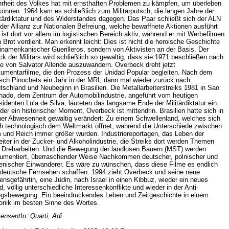
rheit des Volkes hat mit ernsthaften Problemen zu kämpfen, um überleben
können. 1964 kam es schließlich zum Militärputsch, die langen Jahre der
itärdiktatur und des Widerstandes dagegen. Das Paar schließt sich der ALN
 der Allianz zur Nationalen Befreiung, welche bewaffnete Aktionen ausführt
 ist dort vor allem im logistischen Bereich aktiv, während er mit Werbefilmen
n Brot verdient. Man erkennt leicht: Dies ist nicht die heroische Geschichte
einamerikanischer Guerilleros, sondern von Aktivisten an der Basis. Der
ck der Militärs wird schließlich so gewaltig, dass sie 1971 beschließen nach
le von Salvator Allende auszuwandern. Overbeck dreht jetzt
umentarfilme, die den Prozess der Unidad Popular begleiten. Nach dem
sch Pinochets ein Jahr in der MRI, dann mal wieder zurück nach
tschland und Neubeginn in Brasilien. Die Metallarbeiterstreiks 1981 in Sao
nado, dem Zentrum der Automobilindustrie, angeführt vom heutigen
sidenten Lula de Silva, läuteten das langsame Ende der Militärdiktatur ein.
der ein historischer Moment, Overbeck ist mittendrin. Brasilien hatte sich in
ner Abwesenheit gewaltig verändert: Zu einem Schwellenland, welches sich
h technologisch dem Weltmarkt öffnet, während die Unterschiede zwischen
 und Reich immer größer wurden. Industriereportagen, das Leben der
eiter in der Zucker- und Alkoholindustrie, die Streiks dort werden Themen
 Dreharbeiten. Und die Bewegung der landlosen Bauern (MST) werden
umentiert, überraschender Weise Nachkommen deutscher, polnischer und
lienischer Einwanderer. Es wäre zu wünschen, dass diese Filme es endlich
 deutsche Fernsehen schaffen. 1994 zieht Overbeck und seine neue
ensgefährtin, eine Jüdin, nach Israel in einen Kibbuz, wieder ein neues
d, völlig unterschiedliche Interessenkonflikte und wieder in der Anti-
egsbewegung. Ein beeindruckendes Leben und Zeitgeschichte in einem.
onik im besten Sinne des Wortes.
ensentIn: Quarti, Adi